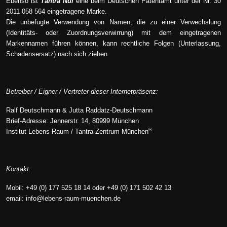
Ebenso ist
Tantra Nui
eine beim Deutschen Patentamt unter der Nr. 30
2011 058 564 eingetragene Marke.
Die unbefugte Verwendung von Namen, die zu einer Verwechslung
(Identitäts- oder Zuordnungsverwirrung) mit dem eingetragenen
Markennamen führen können, kann rechtliche Folgen (Unterlassung,
Schadensersatz) nach sich ziehen.
Betreiber / Eigner / Vertreter dieser Internetpräsenz:
Ralf Deutschmann & Jutta Raddatz-Deutschmann
Brief-Adresse: Jennerstr. 14, 80999 München
®
Institut Lebens-Raum / Tantra Zentrum München
Kontakt:
Mobil: +49 (0) 177 525 18 14 oder +49 (0) 171 502 42 13
email:
info@lebens-raum-muenchen.de