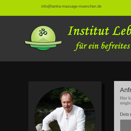
info@tantra-massage-muenchen.de
Anf
Hier k
möglic
Dein 