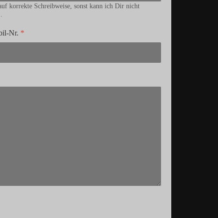
 auf korrekte Schreibweise, sonst kann ich Dir nicht
.
il-Nr.
*