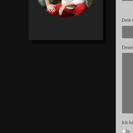
Dein 
Deine
Ich b
Ja