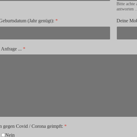
Bitte achte
antworten ..
Geburtsdatum (Jahr genügt):
*
Deine Mob
 Anfrage ...
*
in gegen Covid / Corona geimpft:
*
Nein