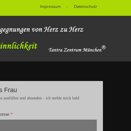
Impressum
-
Datenschutz
s Frau
es ausfüllen und absenden - ich melde mich bald
resse
*