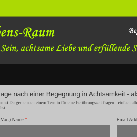
rage nach einer Begegnung in Achtsamkeit - al
annst Du gerne nach einem Termin für eine Berührungszeit fragen - einfach all
hst.
(Vor-) Name
*
Email Add